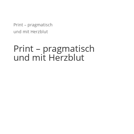
Print – pragmatisch
und mit Herzblut
Print – pragmatisch
und mit Herzblut
Nachdem ich die Website für Sally Lindemann
relauncht habe, wurde es auch Zeit für ein
paar neue Printwerbemittel. Statt einer kleinen
Standard-Visitenkarte hat sich die Osteopathin