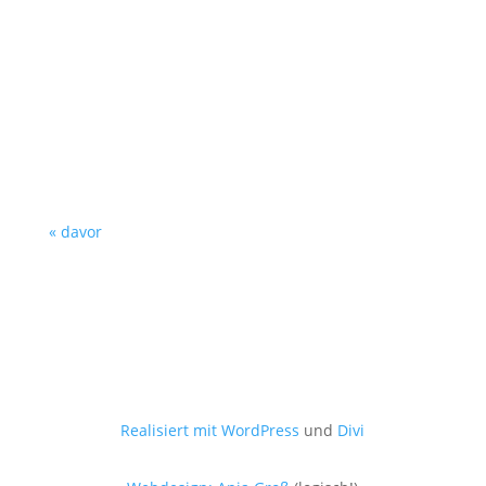
Eigentlich brauchte die Lektorin Ulrike
Frühwald „nur“ neue Visitenkarten. Aber sie
wollte eine neue Gestaltung. Also haben wir
einen Rundumschlag gemacht: Neue
Visitenkarten, neues Briefpapier und...
« davor
Realisiert mit WordPress
und
Divi