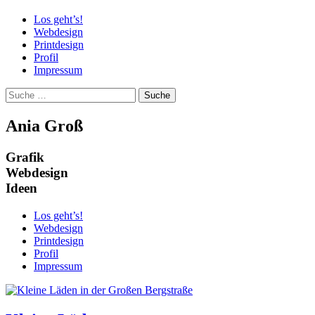
Los geht’s!
Webdesign
Printdesign
Profil
Impressum
Suchen
nach:
Ania Groß
Grafik
Webdesign
Ideen
Los geht’s!
Webdesign
Printdesign
Profil
Impressum